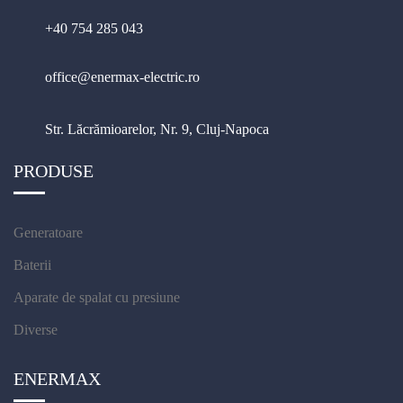
+40 754 285 043
office@enermax-electric.ro
Str. Lăcrămioarelor, Nr. 9, Cluj-Napoca
PRODUSE
Generatoare
Baterii
Aparate de spalat cu presiune
Diverse
ENERMAX