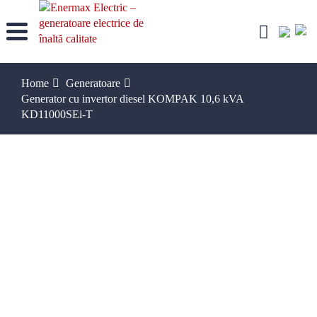
Skip
to
content
Home
Generatoare
Generator cu invertor diesel KOMPAK 10,6 kVA
KD11000SEi-T