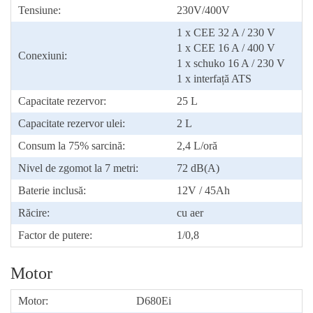
Tensiune:
230V/400V
1 x CEE 32 A / 230 V
1 x CEE 16 A / 400 V
Conexiuni:
1 x schuko 16 A / 230 V
1 x interfață ATS
Capacitate rezervor:
25 L
Capacitate rezervor ulei:
2 L
Consum la 75% sarcină:
2,4 L/oră
Nivel de zgomot la 7 metri:
72 dB(A)
Baterie inclusă:
12V / 45Ah
Răcire:
cu aer
Factor de putere:
1/0,8
Motor
Motor:
D680Ei