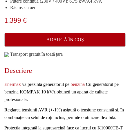
Putere continuă (230V / 400V): 6,75 kW/9,4 kVA
Răcire: cu aer
1.399
€
ADAUGĂ ÎN COȘ
Transport gratuit în toată ţara
Descriere
Enermax
vă prezintă generatorul pe
benzină
Cu generatorul pe
benzina KOMPAK 10 kVA obtineti un aparat de calitate
profesionala.
Reglarea tensiunii AVR (+-1%) asigură o tensiune constantă și, în
combinație cu setul de roți inclus, permite o utilizare flexibilă.
Protecția integrată la suprasarcină face ca lucrul cu K10000TE-T