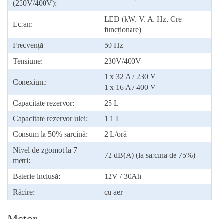
(230V/400V):
LED (kW, V, A, Hz, Ore
Ecran:
funcționare)
Frecvență:
50 Hz
Tensiune:
230V/400V
1 x 32 A / 230 V
Conexiuni:
1 x 16 A / 400 V
Capacitate rezervor:
25 L
Capacitate rezervor ulei:
1,1 L
Consum la 50% sarcină:
2 L/oră
Nivel de zgomot la 7
72 dB(A) (la sarcină de 75%)
metri:
Baterie inclusă:
12V / 30Ah
Răcire:
cu aer
Motor