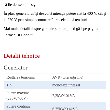
să fie deosebit de sigur.
În plus, generatorul își dezvoltă întreaga putere atât la 400 V, cât și
la 230 V prin simpla comutare între cele două tensiuni.
Mai multe detalii despre garanție și retur puteți găsi pe pagina
Termeni și Condiții.
Detalii tehnice
Generator
Reglarea tensiunii:
AVR (toleranță 1%)
Tip:
monofazat/trifazat
Putere maximă
7,2kW/10kVA
(230V/400V):
Putere continuă
6,75kW/9,4kVA