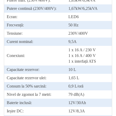
Putere max. (230V/400V):
1,83kW/6,9kVA
Putere continuă (230V/400V):
1,67kW/6,25kVA
Ecran:
LED6
Frecvență:
50 Hz
Tensiune:
230V/400V
Curent nominal:
9,5A
1 x 16 A / 230 V
Conexiuni:
1 x 16 A / 400 V
1 x interfață ATS
Capacitate rezervor:
10 L
Capacitate rezervor ulei:
1,65 L
Consum la 50% sarcină:
0,9 L/oră
Nivel de zgomot la 7 metri:
79 dB(A)
Baterie inclusă:
12V/30Ah
Ieșire DC:
12V/8,3A