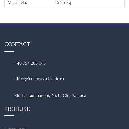
Masa neta:
154,5 kg
CONTACT
+40 754 285 043
office@enermax-electric.ro
Str. Lăcrămioarelor, Nr. 9, Cluj-Napoca
PRODUSE
Generatoare